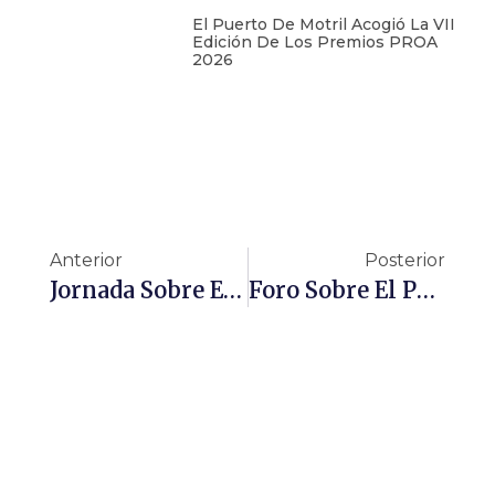
El Puerto De Motril Acogió La VII
Edición De Los Premios PROA
2026
Anterior
Posterior
Jornada Sobre El Anteproyecto De Ley Para La Gestión Ambiental De Andalucía
Foro Sobre El Presente Y Futuro De Los Espacios Productivos En Andalucía