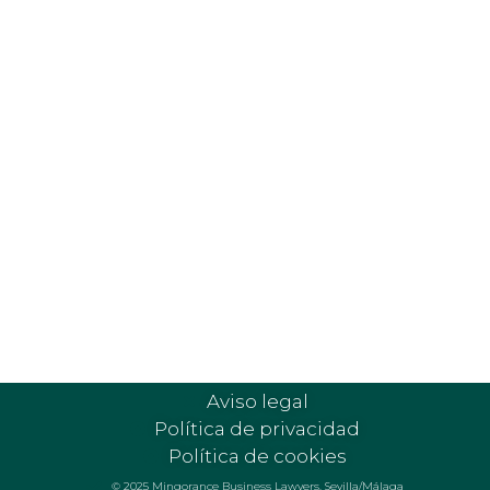
Sevilla
Avenida San Francisco Javier, 20,
Edificio Catalana Occidente, 421-422
41018-Sevilla
Málaga
Calle Salvago n.º 2, 3.º Derecha
29005-Málaga
Aviso legal
Política de privacidad
Política de cookies
© 2025 Mingorance Business Lawyers. Sevilla/Málaga