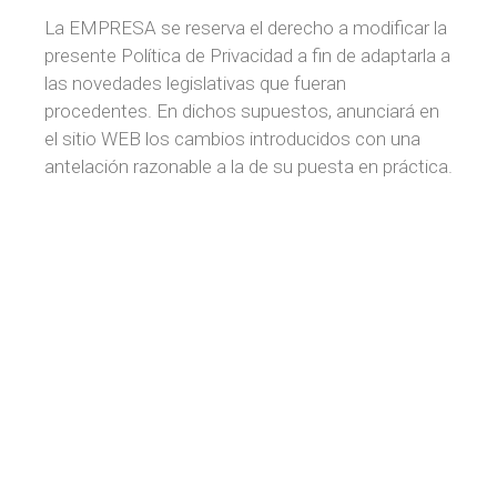
La EMPRESA se reserva el derecho a modificar la
presente Política de Privacidad a fin de adaptarla a
las novedades legislativas que fueran
procedentes. En dichos supuestos, anunciará en
el sitio WEB los cambios introducidos con una
antelación razonable a la de su puesta en práctica.
Sevilla
Avenida San Francisco Javier, 20,
Edificio Catalana Occidente, 421-422
41018-Sevilla