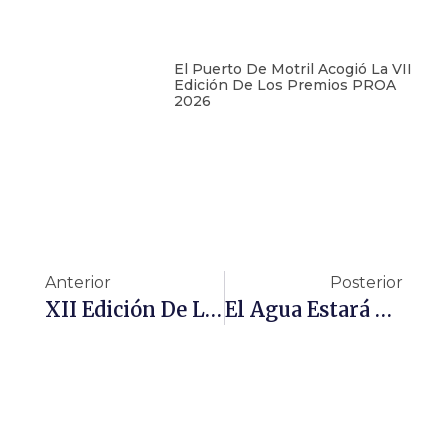
El Puerto De Motril Acogió La VII
Edición De Los Premios PROA
2026
Anterior
Posterior
XII Edición De Los Premios Manuel Villasante
El Agua Estará Donde Esté El Interés Público Y También La Actividad Empresarial, Que Generan Unidas Riqueza, Empleo Y Bienestar Social