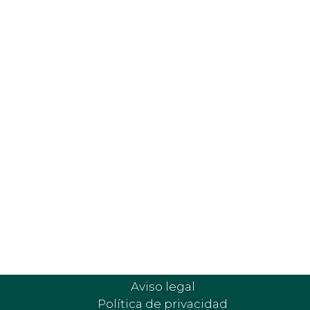
Sevilla
Avenida San Francisco Javier, 20,
Edificio Catalana Occidente, 421-422
41018-Sevilla
Málaga
Calle Salvago n.º 2, 3.º Derecha
29005-Málaga
Aviso legal
Política de privacidad